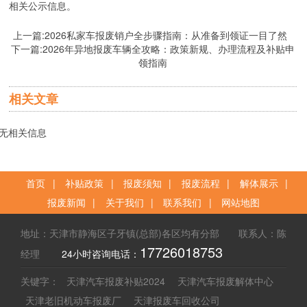
相关公示信息。
上一篇:
2026私家车报废销户全步骤指南：从准备到领证一目了然
下一篇:
2026年异地报废车辆全攻略：政策新规、办理流程及补贴申
领指南
相关文章
无相关信息
首页
|
补贴政策
|
报废须知
|
报废流程
|
解体展示
|
报废新闻
|
关于我们
|
联系我们
|
网站地图
地址：天津市静海区子牙镇(总部)各区均有分部 联系人：陈
17726018753
经理
24小时咨询电话：
关键字：
天津汽车报废补贴2024
天津汽车报废解体中心
天津老旧机动车报废厂
天津报废车回收公司