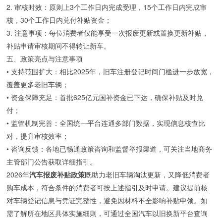
2. 审核时效：原则上3个工作日内完成受理，15个工作日内完成审
核，30个工作日内兑付补贴资金；
3. 注意事项：每位消费者仅能享受一次报废更新或置换更新补贴，
补贴申请审核期间不得转让新车。
五、政策亮点与注意事项
• 支持范围扩大：相比2025年，旧车注册登记时间门槛进一步放宽，
覆盖更多老旧车辆；
• 资金保障充足：首批625亿元国补资金已下达，确保补贴及时兑
付；
• 监管机制完善：全国统一平台连通多部门数据，实现信息核查比
对，提升审核效率；
• 咨询反馈：各地已畅通政策咨询和监督举报渠道，可关注当地商务
主管部门公告获取详细指引。
2026年
汽车报废补贴政策
既助力老旧车辆淘汰更新，又降低消费者
购车成本，符合条件的消费者可按上述指引及时申请。建议提前核
对车辆登记信息与凭证完整性，避免因材料不全影响补贴申领。如
需了解所在地区具体实施细则，可通过全国汽车以旧换新平台查询